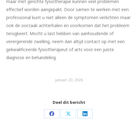
maar met gerichte fysiotherapie kunnen veel problemen
effectief worden aangepakt. Door samen te werken met een
professional kunt u niet alleen de symptomen verlichten maar
ook de oorzaak achterhalen en voorkomen dat het probleem
terugkeert. Mocht u last hebben van aanhoudende of
verergerende zwelling, neem dan altijd contact op met een
gekwalificeerde fysiotherapeut of arts voor een juiste
diagnose en behandeling.
januari 20, 2026
Deel dit bericht
Share
Share
Share
on
on
on
Facebook
X
LinkedIn