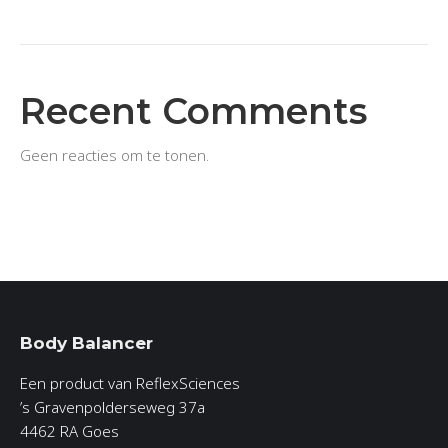
Recent Comments
Geen reacties om te tonen.
Body Balancer
Een product van ReflexSciences
’s Gravenpolderseweg 37a
4462 RA Goes