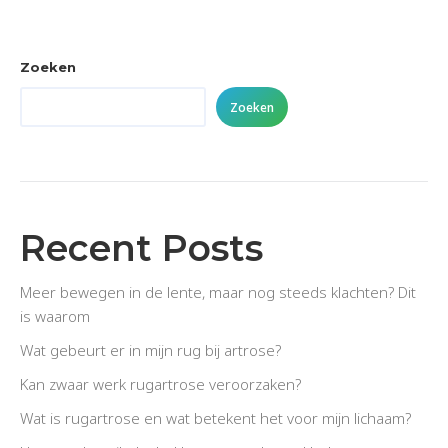
on
on
on
Facebook
X
LinkedIn
Zoeken
Zoeken
Recent Posts
Meer bewegen in de lente, maar nog steeds klachten? Dit
is waarom
Wat gebeurt er in mijn rug bij artrose?
Kan zwaar werk rugartrose veroorzaken?
Wat is rugartrose en wat betekent het voor mijn lichaam?