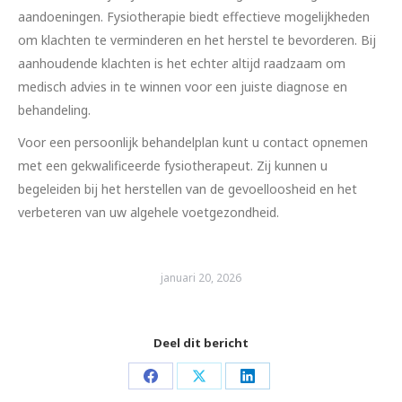
aandoeningen. Fysiotherapie biedt effectieve mogelijkheden
om klachten te verminderen en het herstel te bevorderen. Bij
aanhoudende klachten is het echter altijd raadzaam om
medisch advies in te winnen voor een juiste diagnose en
behandeling.
Voor een persoonlijk behandelplan kunt u contact opnemen
met een gekwalificeerde fysiotherapeut. Zij kunnen u
begeleiden bij het herstellen van de gevoelloosheid en het
verbeteren van uw algehele voetgezondheid.
januari 20, 2026
Deel dit bericht
Share
Share
Share