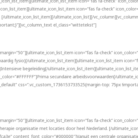
con_list_item][ultimate_icon_list_item icon=”fas fa-check” icon_color
n_list_item][ultimate_icon_list_item icon=”fas fa-check” icon_color=”
ultimate_icon_list_item][/ultimate_icon_list][/vc_column][vc_colum
rtant;}”][vc_column_text el_class=”wittetekst”]
margin=”50″][ultimate_icon_list_item icon=”fas fa-check” icon_color=”
dig fysio)[/ultimate_icon_list_item][ultimate_icon_list_item icon=”fas
tensieve begeleiding[/ultimate_icon_list_item][ultimate_icon_list_ite
t_color=”#FFFFFF”]Prima secundaire arbeidsvoorwaarden[/ultimate_ico
_default” css=”.vc_custom_1736153733525{margin-top: 75px !importa
margin=”50″][ultimate_icon_list_item icon=”fas fa-check” icon_color=”
erapie organisatie met locaties door heel Nederland. [/ultimate_icon_
#9fca3e” content_font_color=”#000000″]Vanuit een centrale organisati