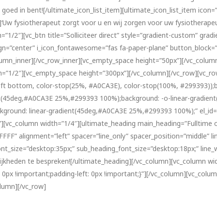
goed in bent![/ultimate_icon_list_item][ultimate_icon_list_item icon=”f
Uw fysiotherapeut zorgt voor u en wij zorgen voor uw fysiotherapeut
h=”1/2″][vc_btn title=”Solliciteer direct” style=”gradient-custom” gr
n=”center” i_icon_fontawesome=”fas fa-paper-plane” button_block=”t
olumn_inner][/vc_row_inner][vc_empty_space height=”50px”][/vc_colum
=”1/2″][vc_empty_space height=”300px”][/vc_column][/vc_row][vc_row 
, left bottom, color-stop(25%, #A0CA3E), color-stop(100%, #299393)
nt(45deg,#A0CA3E 25%,#299393 100%);background: -o-linear-gradie
kground: linear-gradient(45deg,#A0CA3E 25%,#299393 100%);” el_id
”][vc_column width=”1/4″][ultimate_heading main_heading=”Fulltime 
” alignment=”left” spacer=”line_only” spacer_position=”middle” line
nt_size=”desktop:35px;” sub_heading_font_size=”desktop:18px;” line
jkheden te bespreken![/ultimate_heading][/vc_column][vc_column wi
t: 0px !important;padding-left: 0px !important;}”][/vc_column][vc_col
olumn][/vc_row]