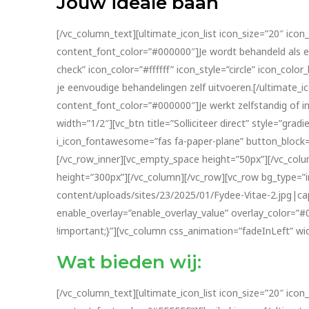
Jouw ideale baan
[/vc_column_text][ultimate_icon_list icon_size=”20″ icon_
content_font_color=”#000000″]Je wordt behandeld als ech
check” icon_color=”#ffffff” icon_style=”circle” icon_c
je eenvoudige behandelingen zelf uitvoeren.[/ultimate_ico
content_font_color=”#000000″]Je werkt zelfstandig of in
width=”1/2″][vc_btn title=”Solliciteer direct” style=”
i_icon_fontawesome=”fas fa-paper-plane” button_block=”
[/vc_row_inner][vc_empty_space height=”50px”][/vc_col
height=”300px”][/vc_column][/vc_row][vc_row bg_type=”i
content/uploads/sites/23/2025/01/Fydee-Vitae-2.jpg|capt
enable_overlay=”enable_overlay_value” overlay_color=
!important;}”][vc_column css_animation=”fadeInLeft” wid
Wat bieden wij:
[/vc_column_text][ultimate_icon_list icon_size=”20″ icon_