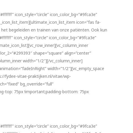
#ffffff” icon_style=”circle” icon_color_bg=”#9fca3e”
con_list_item][ultimate_icon_list_item icon=”fas fa-
t het begeleiden en trainen van onze patiënten. Ook kun
ffffff” icon_style=”circle” icon_color_bg=”#9fca3e”
mate_icon_list][vc_row_inner][vc_column_inner
color_2=”#299393″ shape=”square” align=”center”
olumn_inner width=”1/2″][/vc_column_inner]
_animation=”fadeInRight” width=”1/2″][vc_empty_space
/fydee-vitae-praktijken.nl/vitae/wp-
h=”fixed” bg_override=”full”
ng-top: 75px !important;padding-bottom: 75px
#ffffff” icon_style=”circle” icon_color_bg=”#9fca3e”