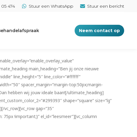
3 05 474
Stuur een WhatsApp
Stuur een bericht
ehandelafspraak
Neem contact op
nable_overlay=”enable_overlay_value”
imate_heading main_heading=”Ben jij onze nieuwe
le” line_height=”5″ line_color=”#ffffff”
_width=”50″ spacer_margin=”margin-top:50px;margin-
? Dan hebben wij jouw ideale baan![/ultimate_heading]
ient_custom_color_2=”#299393″ shape=”square” size=”lg”
n][/vc_row][vc_row gap=”35″
75px !important;}” el_id=”leesmeer”][vc_column