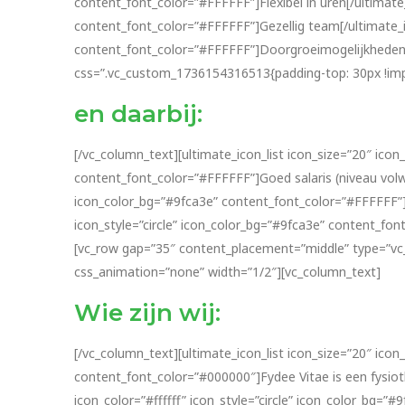
content_font_color=”#FFFFFF”]Flexibel in uren[/ultimate_i
content_font_color=”#FFFFFF”]Gezellig team[/ultimate_ico
content_font_color=”#FFFFFF”]Doorgroeimogelijkheden [/
css=”.vc_custom_1736154316513{padding-top: 30px !impo
en daarbij:
[/vc_column_text][ultimate_icon_list icon_size=”20″ icon_
content_font_color=”#FFFFFF”]Goed salaris (niveau volwaar
icon_color_bg=”#9fca3e” content_font_color=”#FFFFFF”]In
icon_style=”circle” icon_color_bg=”#9fca3e” content_fon
[vc_row gap=”35″ content_placement=”middle” type=”vc
css_animation=”none” width=”1/2″][vc_column_text]
Wie zijn wij:
[/vc_column_text][ultimate_icon_list icon_size=”20″ icon_
content_font_color=”#000000″]Fydee Vitae is een fysioth
icon_color=”#ffffff” icon_style=”circle” icon_color_bg=”