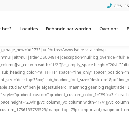
085 - 1
 het?
Locaties
Behandelaar worden
Over ons
B
bg_image_new=”id^733|url^https://www.fydee-vitae.nl/wp-
null|alt^null|title^DSC04814|description^null” bg_override=”full” e
_column][vc_column width=”1/2″][vc_empty_space height=”20vh”][ult
sub_heading_color=”#FFFFFF” spacer=”line_only” spacer_position=”midd
nt_size=”desktop:35px;” sub_heading_font_size=”desktop:18px;” line
herapie studie? Of ben je afgestudeerd, maar nog geen big registratie
r” style=”gradient-custom” gradient_custom_color_1=”#9fca3e” grad
_space height=”20vh”][/vc_column][vc_column width=”1/4″][/vc_colum
_custom_1736153733525{margin-top: 75px !important;margin-bottom: 