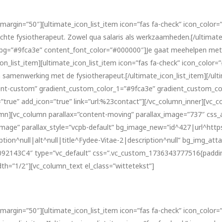
margin=”50″][ultimate_icon_list_item icon=”fas fa-check” icon_color=”
te fysiotherapeut. Zowel qua salaris als werkzaamheden.[/ultimate_i
olor_bg=”#9fca3e” content_font_color=”#000000″]Je gaat meehelpen me
n_list_item][ultimate_icon_list_item icon=”fas fa-check” icon_color=”#
 samenwerking met de fysiotherapeut.[/ultimate_icon_list_item][/ulti
gradient-custom” gradient_custom_color_1=”#9fca3e” gradient_custom_
true” add_icon=”true” link=”url:%23contact”][/vc_column_inner][vc_c
umn][vc_column parallax=”content-moving” parallax_image=”737″ css
mage” parallax_style=”vcpb-default” bg_image_new=”id^427|url^https:/
ion^null|alt^null|title^Fydee-Vitae-2|description^null” bg_img_attac
”#092143C4″ type=”vc_default” css=”.vc_custom_1736343777516{paddi
th=”1/2″][vc_column_text el_class=”wittetekst”]
margin=”50″][ultimate_icon_list_item icon=”fas fa-check” icon_color=”