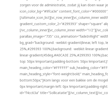
zorgen voor de administratie, zodat jij kan doen waar je 
icon_color_bg=”#9fca3e” content_font_color=”#000000″]‘
[/ultimate_icon_list][vc_row_inner][vc_column_inner widt
gradient_custom_color_2=”#299393″ shape=”square” alig
[/vc_column_inner][vc_column_inner width=”1/2″][/vc_c
parallax_image=”735″ css_animation=”fadeInRight” width
bg_grad=”background: -webkit-gradient(linear, left top
25%,#299393 100%);background: -webkit-linear-gradie
linear-gradient(45deg,#A0CA3E 25%,#299393 100%);bac
top: 50px !important;padding-bottom: 50px !important;}
main_heading_color=”#FFFFFF” sub_heading_color=”#FFFFFF
main_heading_style=”font-weight:bold;” main_heading_fo
bottom:50px;”]Kom langs voor een bakkie om de mogeli
0px !important;margin-left: 0px !important;padding-righ
id=”f4cc63a” title=”Sollicatatie”][/vc_column_text][/vc_c