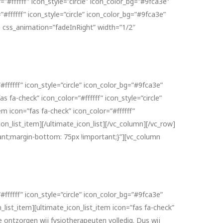
=”#ffffff” icon_style=”circle” icon_color_bg=”#9fca3e”
#ffffff” icon_style=”circle” icon_color_bg=”#9fca3e”
n css_animation=”fadeInRight” width=”1/2″
#ffffff” icon_style=”circle” icon_color_bg=”#9fca3e”
 fa-check” icon_color=”#ffffff” icon_style=”circle”
m icon=”fas fa-check” icon_color=”#ffffff”
n_list_item][/ultimate_icon_list][/vc_column][/vc_row]
nt;margin-bottom: 75px !important;}”][vc_column
#ffffff” icon_style=”circle” icon_color_bg=”#9fca3e”
list_item][ultimate_icon_list_item icon=”fas fa-check”
e ontzorgen wij fysiotherapeuten volledig. Dus wij