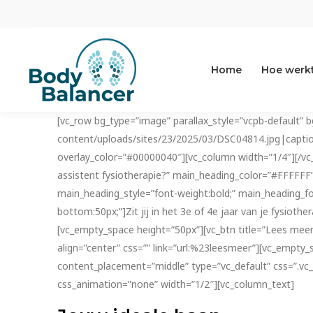
Home
Hoe werkt
[vc_row bg_type=”image” parallax_style=”vcpb-default” 
content/uploads/sites/23/2025/03/DSC04814.jpg|caption^
overlay_color=”#00000040″][vc_column width=”1/4″][/vc
assistent fysiotherapie?” main_heading_color=”#FFFFFF” 
main_heading_style=”font-weight:bold;” main_heading_fo
bottom:50px;”]Zit jij in het 3e of 4e jaar van je fysiot
[vc_empty_space height=”50px”][vc_btn title=”Lees mee
align=”center” css=”” link=”url:%23leesmeer”][vc_empty
content_placement=”middle” type=”vc_default” css=”.vc
css_animation=”none” width=”1/2″][vc_column_text]