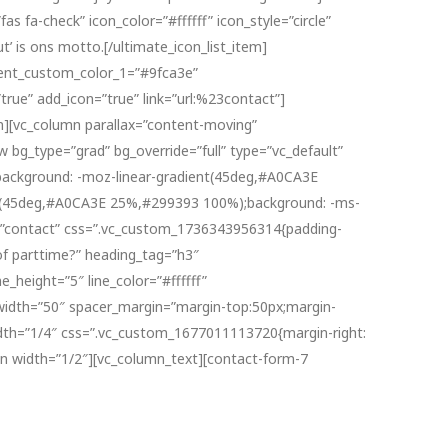
as fa-check” icon_color=”#ffffff” icon_style=”circle”
’ is ons motto.[/ultimate_icon_list_item]
adient_custom_color_1=”#9fca3e”
rue” add_icon=”true” link=”url:%23contact”]
n][vc_column parallax=”content-moving”
bg_type=”grad” bg_override=”full” type=”vc_default”
);background: -moz-linear-gradient(45deg,#A0CA3E
nt(45deg,#A0CA3E 25%,#299393 100%);background: -ms-
=”contact” css=”.vc_custom_1736343956314{padding-
of parttime?” heading_tag=”h3″
_height=”5″ line_color=”#ffffff”
_width=”50″ spacer_margin=”margin-top:50px;margin-
dth=”1/4″ css=”.vc_custom_1677011113720{margin-right:
umn width=”1/2″][vc_column_text][contact-form-7