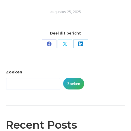
augustus 25, 2025
Deel dit bericht
Share
Share
Share
on
on
on
Facebook
X
LinkedIn
Zoeken
Zoeken
Recent Posts