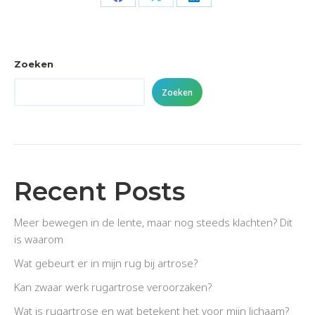
Share
Share
Share
on
on
on
Facebook
X
LinkedIn
Zoeken
Zoeken
Recent Posts
Meer bewegen in de lente, maar nog steeds klachten? Dit
is waarom
Wat gebeurt er in mijn rug bij artrose?
Kan zwaar werk rugartrose veroorzaken?
Wat is rugartrose en wat betekent het voor mijn lichaam?