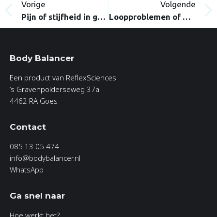
Vorige
Volgende
Pijn of stijfheid in gewrichten
Loopproblemen of moeite met traplopen
Body Balancer
Een product van ReflexSciences
’s Gravenpolderseweg 37a
4462 RA Goes
Contact
085 13 05 474
info@bodybalancer.nl
WhatsApp
Ga snel naar
Hoe werkt het?