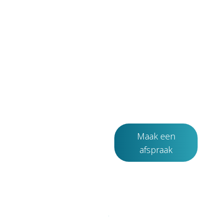
Plan
Wilt u weten
eenvoudig
wat
een intake
fysiotherapie
aan huis kan
aan huis of
betekenen bij
online.
herstel na
operatie?
Maak een
afspraak