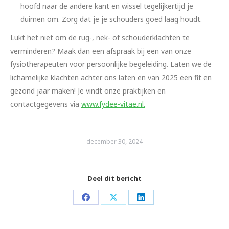
hoofd naar de andere kant en wissel tegelijkertijd je
duimen om. Zorg dat je je schouders goed laag houdt.
Lukt het niet om de rug-, nek- of schouderklachten te
verminderen? Maak dan een afspraak bij een van onze
fysiotherapeuten voor persoonlijke begeleiding. Laten we de
lichamelijke klachten achter ons laten en van 2025 een fit en
gezond jaar maken! Je vindt onze praktijken en
contactgegevens via
www.fydee-vitae.nl.
december 30, 2024
Deel dit bericht
Share
Share
Share
on
on
on