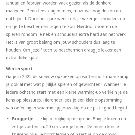
Januari en februari worden vaak gezien als de donkere
maanden. Geen feestdagen meer, maar wel nog de kou en
nattigheid. Door het gure weer trek je vaker je schouders op
om je te beschermen tegen te kou. Hierdoor moeten de
spieren rondom je nek en schouders extra hard aan het werk.
Het is van groot belang om jouw schouders dus laag te
houden. Om jezelf toch te beschermen draag je lekker een
extra dikke sjaal.
Wintersport
Ga je in 2025 de sneeuw opzoeken op wintersport maar kamp
je ook al met wat pijnlijke spieren of gewrichten? Wanneer je
iedere ochtend start met een kleine warming-up verklein je de
kans op blessures. Hieronder lees je een kleine opsomming
van oefeningen waarmee jij jouw dag op de piste goed begint.
Bruggetje
– Je ligt in ruglig op de grond. Buig je knieën en
zet je voeten ca. 20 cm voor je billen. De armen kun je
kruisend over je borst leggen of naast je op de grond.