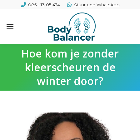
085 - 13 05 474
Stuur een WhatsApp
Hoe kom je zonder
kleerscheuren de
winter door?